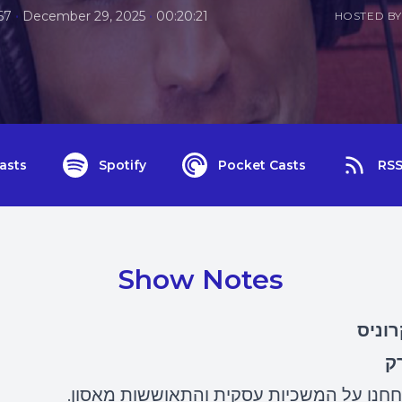
•
•
67
December 29, 2025
00:20:21
HOSTED BY
asts
Spotify
Pocket Casts
RS
Show Notes
וניס
ק
חחנו על המשכיות עסקית והתאוששות מאסון.