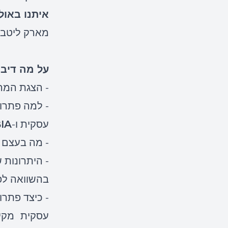
איתנו באול
מארק ליטבין
על מה דיבר
- הצגת המרו
- למה פתרו
עסקית ו-
IA
- מה בעצם ה
- היתרונות 
בהשוואה לפ
- כיצד פתרו
עסקית
מקי