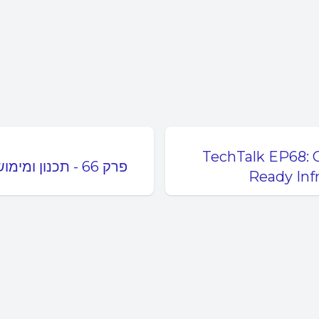
TechTalk EP68: C
פרק 66 - תכנון ומימוש של מסדי נתונים בראי של ביג דאטה
Ready Inf