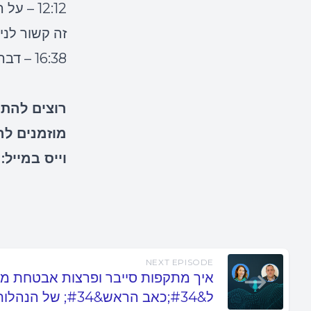
זה קשור לניו
16:38 – דברי סיכום ודרכים ליצירת קשר עם רוני
רוצים להת
מוזמנים ל
וייס במייל:
NEXT EPISODE
ל&#34;כאב הראש&#34; של הנהלות בארגונים