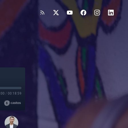
:00
/
00:18:59