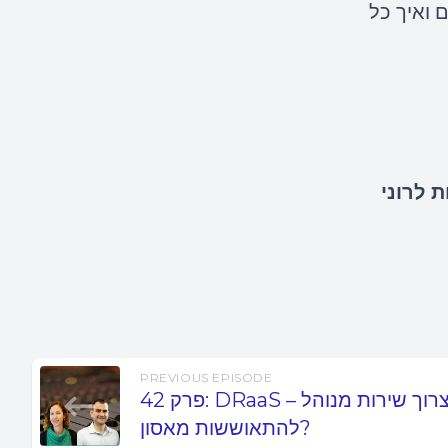
St, על הפתרונות של NetApp בתחום ואיך כל
ת לרוני
PREVIOUS EPISODE
פרק 42: DRaaS – מדוע כדאי לצרוך שירות מנוהל
להתאוששות מאסון?