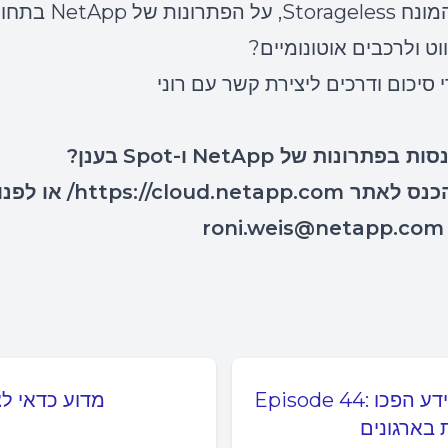
12:12 – על המונח orageless
וט ולרכבים אוטונומיים?
נסות בפתרונות של
NetApp
ו-
Spot
בענן?
הכנס לאתר
https://cloud.netapp.com/
או לפנו
roni.weis@netapp.com
Episode 44: איך מתקפות סייבר ופרצות אבטחת מידע הפכו