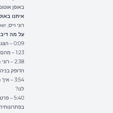
באופן אוטומ
איתנו באול
רוני וייס, Solutions Engineer ב-NetApp
על מה דיבר
0:09 – הצגת המרואיין ונושא הפרק
1:23 – מהם האתגרים הצפויים לנו בעת המעבר והניהול השוטף בענן?
2:38 – 
הדופק בניה
3:54 – 
לנו?
5:40 – 
בפתרונותיה של tApp