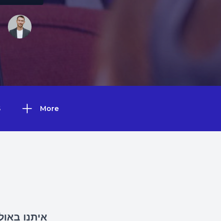
S
More
איתנו באול