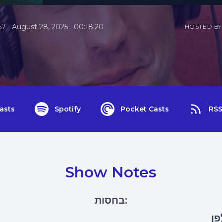
•
•
57
August 28, 2025
00:18:20
HOSTED BY
asts
Spotify
Pocket Casts
RS
Show Notes
בחסות:
פן