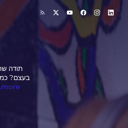
תודה שה
בעצם? כמו
..more