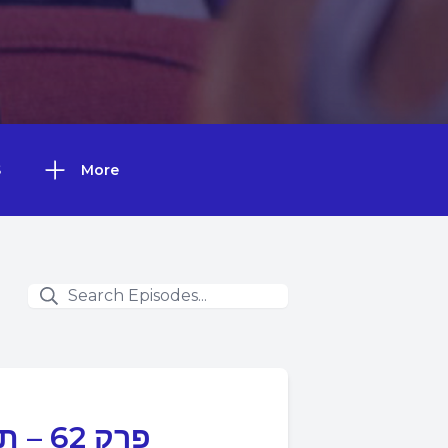
S
More
פרק 2