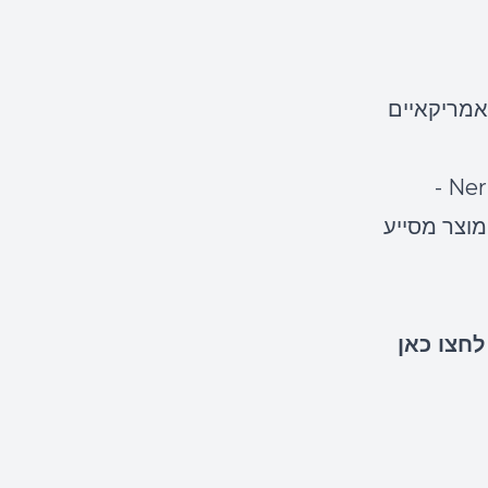
אמריקאיים
בפרק זה, שוחחנו עם אלון עירוני ששיתף אותנו בסיפור מאחורי Nerivio -
וצר מסייע
לחצו כאן