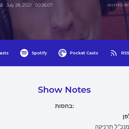
•
•
55
July 28, 2021
00:36:07
HOSTED BY
asts
Spotify
Pocket Casts
RS
Show Notes
בחסות:
פן
 מנכ"ל תרניקה