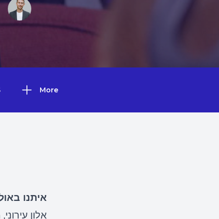
S
More
איתנו באול
אלון עירוני,